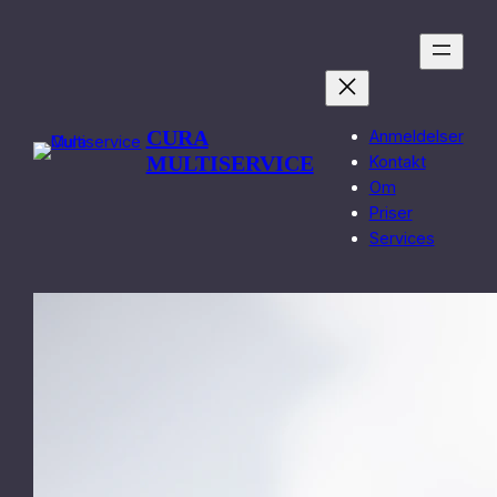
Spring
til
indhold
CURA
Anmeldelser
MULTISERVICE
Kontakt
Om
Priser
Services